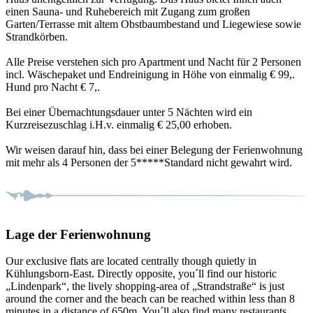
einen Sauna- und Ruhebereich mit Zugang zum großen
Garten/Terrasse mit altem Obstbaumbestand und Liegewiese sowie
Strandkörben.
Alle Preise verstehen sich pro Apartment und Nacht für 2 Personen
incl. Wäschepaket und Endreinigung in Höhe von einmalig € 99,.
Hund pro Nacht € 7,.
Bei einer Übernachtungsdauer unter 5 Nächten wird ein
Kurzreisezuschlag i.H.v. einmalig € 25,00 erhoben.
Wir weisen darauf hin, dass bei einer Belegung der Ferienwohnung
mit mehr als 4 Personen der 5*****Standard nicht gewahrt wird.
Lage der Ferienwohnung
Our exclusive flats are located centrally though quietly in
Kühlungsborn-East. Directly opposite, you´ll find our historic
„Lindenpark“, the lively shopping-area of „Strandstraße“ is just
around the corner and the beach can be reached within less than 8
minutes in a distance of 650m. You´ll also find many restaurants