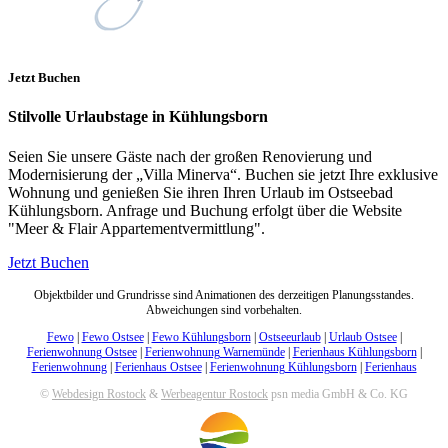
Jetzt Buchen
Stilvolle Urlaubstage in Kühlungsborn
Seien Sie unsere Gäste nach der großen Renovierung und
Modernisierung der „Villa Minerva“. Buchen sie jetzt Ihre exklusive
Wohnung und genießen Sie ihren Ihren Urlaub im Ostseebad
Kühlungsborn. Anfrage und Buchung erfolgt über die Website
"Meer & Flair Appartementvermittlung".
Jetzt Buchen
Objektbilder und Grundrisse sind Animationen des derzeitigen Planungsstandes.
Abweichungen sind vorbehalten.
Fewo
|
Fewo Ostsee
|
Fewo Kühlungsborn
|
Ostseeurlaub
|
Urlaub Ostsee
|
Ferienwohnung Ostsee
|
Ferienwohnung Warnemünde
|
Ferienhaus Kühlungsborn
|
Ferienwohnung
|
Ferienhaus Ostsee
|
Ferienwohnung Kühlungsborn
|
Ferienhaus
©
Webdesign Rostock
&
Werbeagentur Rostock
psn media GmbH & Co. KG