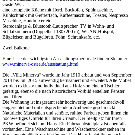
Gäste-WC,
eine komplette Küche mit Herd, Backofen, Spülmaschine,
Kühlschrank mit Gefrierfach, Kaffeemaschine, Toaster, Nespresso-
Maschine, Handmixer etc.;
Stereoanlage & Bluetooth-Lautsprecher, TV in Wohn- und
Schlafzimmern (Doppelbett 180x200 m), WLAN-Hotspot,
Bügeleisen und Bügelbrett, Föhn, Schranksafe, etc.
Zwei Balkone
Eine Liste der wichtigsten Ausstattungsmerkmale finden Sie unter
www.minerva-ostee.de/ausstattung.html
Die „Villa Minerva“ wurde im Jahr 1910 erbaut und von September
2014 bis Juli 2015 aufwendig kernsaniert und erweitert. Alle Möbel
wurden exklusiv und individuell aus Holz von einem Tischler
gefertigt, ebenso die nach historischem Vorbild erstellten Fenster
und Türen.
Die Wohnung ist insgesamt sehr hochwertig und geschmackvoll
eingerichtet und mit entsprechendem Ambiente geschmückt.
Natürliche Materialien und schöne, ruhige Farben geben Ihnen ein
hochwertiges Umfeld für Ihren Urlaub. Der Stellplatz für Ihren
PKW befindet sich am Haus. Ein Fahrradabstellplatz ist ebenfalls
vorhanden. Eine Waschmaschine und Wäschetrockner stehen im
Haus unentgeltlich zur Verfügung. Das Haus bietet Ihnen auch