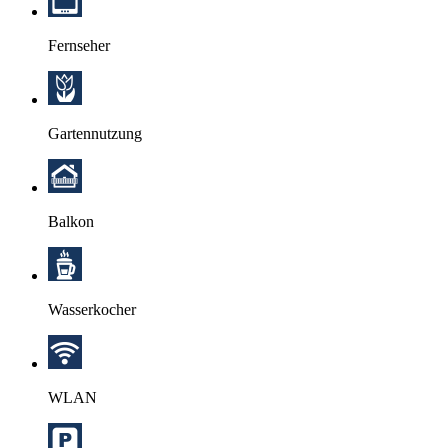
Fernseher
Gartennutzung
Balkon
Wasserkocher
WLAN