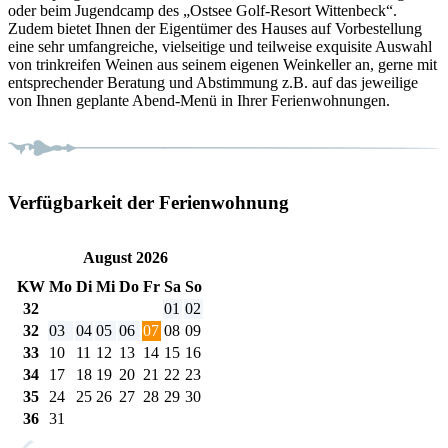
oder beim Jugendcamp des „Ostsee Golf-Resort Wittenbeck“.
Zudem bietet Ihnen der Eigentümer des Hauses auf Vorbestellung
eine sehr umfangreiche, vielseitige und teilweise exquisite Auswahl
von trinkreifen Weinen aus seinem eigenen Weinkeller an, gerne mit
entsprechender Beratung und Abstimmung z.B. auf das jeweilige
von Ihnen geplante Abend-Menü in Ihrer Ferienwohnungen.
Verfügbarkeit der Ferienwohnung
August 2026
KW
Mo
Di
Mi
Do
Fr
Sa
So
32
01
02
32
03
04
05
06
07
08
09
33
10
11
12
13
14
15
16
34
17
18
19
20
21
22
23
35
24
25
26
27
28
29
30
36
31