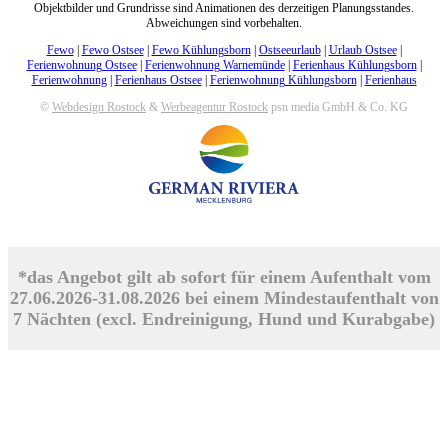
Objektbilder und Grundrisse sind Animationen des derzeitigen Planungsstandes.
Abweichungen sind vorbehalten.
Fewo
|
Fewo Ostsee
|
Fewo Kühlungsborn
|
Ostseeurlaub
|
Urlaub Ostsee
|
Ferienwohnung Ostsee
|
Ferienwohnung Warnemünde
|
Ferienhaus Kühlungsborn
|
Ferienwohnung
|
Ferienhaus Ostsee
|
Ferienwohnung Kühlungsborn
|
Ferienhaus
©
Webdesign Rostock
&
Werbeagentur Rostock
psn media GmbH & Co. KG
*das Angebot gilt ab sofort für einem Aufenthalt vom
27.06.2026-31.08.2026 bei einem Mindestaufenthalt von
7 Nächten (excl. Endreinigung, Hund und Kurabgabe)