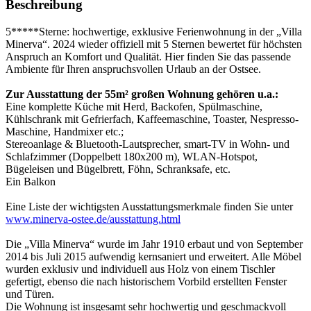
Beschreibung
5*****Sterne: hochwertige, exklusive Ferienwohnung in der „Villa
Minerva“. 2024 wieder offiziell mit 5 Sternen bewertet für höchsten
Anspruch an Komfort und Qualität. Hier finden Sie das passende
Ambiente für Ihren anspruchsvollen Urlaub an der Ostsee.
Zur Ausstattung der 55m² großen Wohnung gehören u.a.:
Eine komplette Küche mit Herd, Backofen, Spülmaschine,
Kühlschrank mit Gefrierfach, Kaffeemaschine, Toaster, Nespresso-
Maschine, Handmixer etc.;
Stereoanlage & Bluetooth-Lautsprecher, smart-TV in Wohn- und
Schlafzimmer (Doppelbett 180x200 m), WLAN-Hotspot,
Bügeleisen und Bügelbrett, Föhn, Schranksafe, etc.
Ein Balkon
Eine Liste der wichtigsten Ausstattungsmerkmale finden Sie unter
www.minerva-ostee.de/ausstattung.html
Die „Villa Minerva“ wurde im Jahr 1910 erbaut und von September
2014 bis Juli 2015 aufwendig kernsaniert und erweitert. Alle Möbel
wurden exklusiv und individuell aus Holz von einem Tischler
gefertigt, ebenso die nach historischem Vorbild erstellten Fenster
und Türen.
Die Wohnung ist insgesamt sehr hochwertig und geschmackvoll