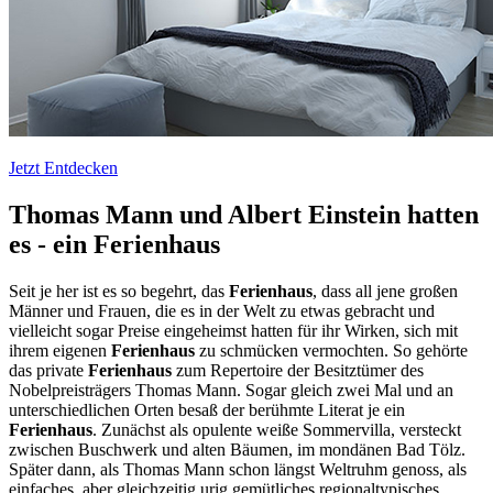
Jetzt Entdecken
Thomas Mann und Albert Einstein hatten
es - ein Ferienhaus
Seit je her ist es so begehrt, das
Ferienhaus
, dass all jene großen
Männer und Frauen, die es in der Welt zu etwas gebracht und
vielleicht sogar Preise eingeheimst hatten für ihr Wirken, sich mit
ihrem eigenen
Ferienhaus
zu schmücken vermochten. So gehörte
das private
Ferienhaus
zum Repertoire der Besitztümer des
Nobelpreisträgers Thomas Mann. Sogar gleich zwei Mal und an
unterschiedlichen Orten besaß der berühmte Literat je ein
Ferienhaus
. Zunächst als opulente weiße Sommervilla, versteckt
zwischen Buschwerk und alten Bäumen, im mondänen Bad Tölz.
Später dann, als Thomas Mann schon längst Weltruhm genoss, als
einfaches, aber gleichzeitig urig gemütliches regionaltypisches