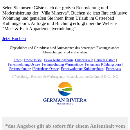
Seien Sie unsere Gäste nach der großen Renovierung und
Modernisierung der „Villa Minerva“. Buchen sie jetzt Ihre exklusive
Wohnung und genießen Sie ihren Ihren Urlaub im Ostseebad
Kühlungsborn. Anfrage und Buchung erfolgt über die Website
"Meer & Flair Appartementvermittlung".
Jetzt Buchen
Objektbilder und Grundrisse sind Animationen des derzeitigen Planungsstandes.
Abweichungen sind vorbehalten.
Fewo
|
Fewo Ostsee
|
Fewo Kühlungsborn
|
Ostseeurlaub
|
Urlaub Ostsee
|
Ferienwohnung Ostsee
|
Ferienwohnung Warnemünde
|
Ferienhaus Kühlungsborn
|
Ferienwohnung
|
Ferienhaus Ostsee
|
Ferienwohnung Kühlungsborn
|
Ferienhaus
©
Webdesign Rostock
&
Werbeagentur Rostock
psn media GmbH & Co. KG
*das Angebot gilt ab sofort für einem Aufenthalt vom