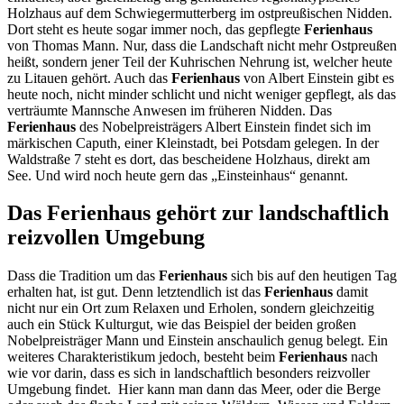
Holzhaus auf dem Schwiegermutterberg im ostpreußischen Nidden.
Dort steht es heute sogar immer noch, das gepflegte
Ferienhaus
von Thomas Mann. Nur, dass die Landschaft nicht mehr Ostpreußen
heißt, sondern jener Teil der Kuhrischen Nehrung ist, welcher heute
zu Litauen gehört. Auch das
Ferienhaus
von Albert Einstein gibt es
heute noch, nicht minder schlicht und nicht weniger gepflegt, als das
verträumte Mannsche Anwesen im früheren Nidden. Das
Ferienhaus
des Nobelpreisträgers Albert Einstein findet sich im
märkischen Caputh, einer Kleinstadt, bei Potsdam gelegen. In der
Waldstraße 7 steht es dort, das bescheidene Holzhaus, direkt am
See. Und wird noch heute gern das „Einsteinhaus“ genannt.
Das Ferienhaus gehört zur landschaftlich
reizvollen Umgebung
Dass die Tradition um das
Ferienhaus
sich bis auf den heutigen Tag
erhalten hat, ist gut. Denn letztendlich ist das
Ferienhaus
damit
nicht nur ein Ort zum Relaxen und Erholen, sondern gleichzeitig
auch ein Stück Kulturgut, wie das Beispiel der beiden großen
Nobelpreisträger Mann und Einstein anschaulich genug belegt. Ein
weiteres Charakteristikum jedoch, besteht beim
Ferienhaus
nach
wie vor darin, dass es sich in landschaftlich besonders reizvoller
Umgebung findet. Hier kann man dann das Meer, oder die Berge