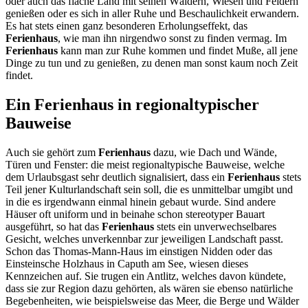
oder auch das flache Land mit seinen Wäldern, Wiesen und Feldern
genießen oder es sich in aller Ruhe und Beschaulichkeit erwandern.
Es hat stets einen ganz besonderen Erholungseffekt, das
Ferienhaus
, wie man ihn nirgendwo sonst zu finden vermag. Im
Ferienhaus
kann man zur Ruhe kommen und findet Muße, all jene
Dinge zu tun und zu genießen, zu denen man sonst kaum noch Zeit
findet.
Ein Ferienhaus in regionaltypischer
Bauweise
Auch sie gehört zum
Ferienhaus
dazu, wie Dach und Wände,
Türen und Fenster: die meist regionaltypische Bauweise, welche
dem Urlaubsgast sehr deutlich signalisiert, dass ein
Ferienhaus
stets
Teil jener Kulturlandschaft sein soll, die es unmittelbar umgibt und
in die es irgendwann einmal hinein gebaut wurde. Sind andere
Häuser oft uniform und in beinahe schon stereotyper Bauart
ausgeführt, so hat das
Ferienhaus
stets ein unverwechselbares
Gesicht, welches unverkennbar zur jeweiligen Landschaft passt.
Schon das Thomas-Mann-Haus im einstigen Nidden oder das
Einsteinsche Holzhaus in Caputh am See, wiesen dieses
Kennzeichen auf. Sie trugen ein Antlitz, welches davon kündete,
dass sie zur Region dazu gehörten, als wären sie ebenso natürliche
Begebenheiten, wie beispielsweise das Meer, die Berge und Wälder