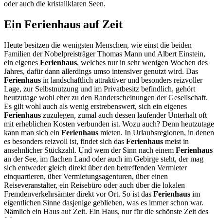
oder auch die kristallklaren Seen.
Ein Ferienhaus auf Zeit
Heute besitzen die wenigsten Menschen, wie einst die beiden
Familien der Nobelpreisträger Thomas Mann und Albert Einstein,
ein eigenes
Ferienhaus
, welches nur in sehr wenigen Wochen des
Jahres, dafür dann allerdings umso intensiver genutzt wird. Das
Ferienhaus
in landschaftlich attraktiver und besonders reizvoller
Lage, zur Selbstnutzung und im Privatbesitz befindlich, gehört
heutzutage wohl eher zu den Randerscheinungen der Gesellschaft.
Es gilt wohl auch als wenig erstrebenswert, sich ein eigenes
Ferienhaus
zuzulegen, zumal auch dessen laufender Unterhalt oft
mit erheblichen Kosten verbunden ist. Wozu auch? Denn heutzutage
kann man sich ein
Ferienhaus
mieten. In Urlaubsregionen, in denen
es besonders reizvoll ist, findet sich das
Ferienhaus
meist in
ansehnlicher Stückzahl. Und wem der Sinn nach einem
Ferienhaus
an der See, im flachen Land oder auch im Gebirge steht, der mag
sich entweder gleich direkt über den betreffenden Vermieter
einquartieren, über Vermietungsagenturen, über einen
Reiseveranstalter, ein Reisebüro oder auch über die lokalen
Fremdenverkehrsämter direkt vor Ort. So ist das
Ferienhaus
im
eigentlichen Sinne dasjenige geblieben, was es immer schon war.
Nämlich ein Haus auf Zeit. Ein Haus, nur für die schönste Zeit des