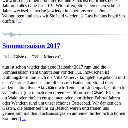
wir wünschen Ihnen und ihrer Familie zunächst ein frohes neues
Jahr und alles Gute für 2019. Wir hoffen, Sie hatten einen schönes
Jahreswechsel, teilweise ja wieder in einer unserer schönen
Wohnungen und dass wir Sie bald wieder als Gast bei uns begrüßen
dürfen.
[...]
Sommersaison 2017
Liebe Gäste der "Villa Minerva",
nun ist schon wieder das erste Halbjahr 2017 rum und die
Sommersaison steht unmittelbar vor der Tür. Inzwischen ist
Kühlungsborn und auch die Villa Minerva komplett ausgebucht und
das Wetter lädt auch schon oft ein zum Baden am Strand oder
anderen attraktiven Aktivitäten wie Tennis im Lindenpark, Golfen in
Wittenbeck (mit reduzierten Greenfees für unsere Gäste), Klettern
im Wald oder einfach entspannten oder sportlichen Fahrradfahren
oder Wandern rund um unser schönes Ostseebad. Wir danken den
Gästen, die bisher bei uns zu Besuch waren und freuen uns
gemeinsam mit den Hochsaisongästen auf einen hoffentlich schönen
Sommer!
[...]