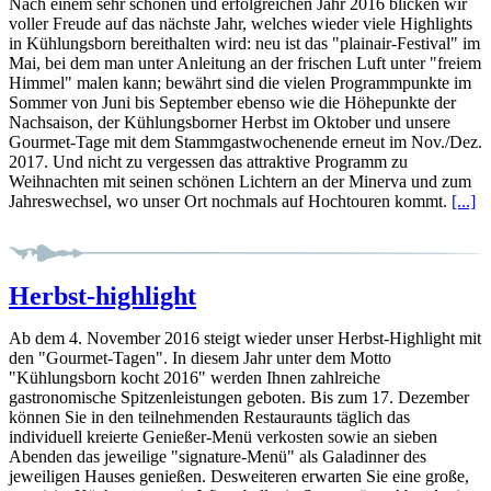
Nach einem sehr schönen und erfolgreichen Jahr 2016 blicken wir
voller Freude auf das nächste Jahr, welches wieder viele Highlights
in Kühlungsborn bereithalten wird: neu ist das "plainair-Festival" im
Mai, bei dem man unter Anleitung an der frischen Luft unter "freiem
Himmel" malen kann; bewährt sind die vielen Programmpunkte im
Sommer von Juni bis September ebenso wie die Höhepunkte der
Nachsaison, der Kühlungsborner Herbst im Oktober und unsere
Gourmet-Tage mit dem Stammgastwochenende erneut im Nov./Dez.
2017. Und nicht zu vergessen das attraktive Programm zu
Weihnachten mit seinen schönen Lichtern an der Minerva und zum
Jahreswechsel, wo unser Ort nochmals auf Hochtouren kommt.
[...]
Herbst-highlight
Ab dem 4. November 2016 steigt wieder unser Herbst-Highlight mit
den "Gourmet-Tagen". In diesem Jahr unter dem Motto
"Kühlungsborn kocht 2016" werden Ihnen zahlreiche
gastronomische Spitzenleistungen geboten. Bis zum 17. Dezember
können Sie in den teilnehmenden Restauraunts täglich das
individuell kreierte Genießer-Menü verkosten sowie an sieben
Abenden das jeweilige "signature-Menü" als Galadinner des
jeweiligen Hauses genießen. Desweiteren erwarten Sie eine große,