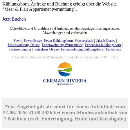
Kühlungsborn. Anfrage und Buchung erfolgt über die Website
"Meer & Flair Appartementvermittlung".
Jetzt Buchen
Objektbilder und Grundrisse sind Animationen des derzeitigen Planungsstandes.
Abweichungen sind vorbehalten.
Fewo
|
Fewo Ostsee
|
Fewo Kühlungsborn
|
Ostseeurlaub
|
Urlaub Ostsee
|
Ferienwohnung Ostsee
|
Ferienwohnung Warnemünde
|
Ferienhaus Kühlungsborn
|
Ferienwohnung
|
Ferienhaus Ostsee
|
Ferienwohnung Kühlungsborn
|
Ferienhaus
©
Webdesign Rostock
&
Werbeagentur Rostock
psn media GmbH & Co. KG
*das Angebot gilt ab sofort für einem Aufenthalt vom
27.06.2026-31.08.2026 bei einem Mindestaufenthalt von
7 Nächten (excl. Endreinigung, Hund und Kurabgabe)