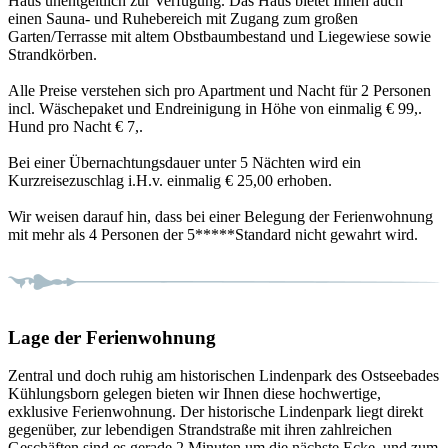
Haus unentgeltlich zur Verfügung. Das Haus bietet Ihnen auch
einen Sauna- und Ruhebereich mit Zugang zum großen
Garten/Terrasse mit altem Obstbaumbestand und Liegewiese sowie
Strandkörben.
Alle Preise verstehen sich pro Apartment und Nacht für 2 Personen
incl. Wäschepaket und Endreinigung in Höhe von einmalig € 99,.
Hund pro Nacht € 7,.
Bei einer Übernachtungsdauer unter 5 Nächten wird ein
Kurzreisezuschlag i.H.v. einmalig € 25,00 erhoben.
Wir weisen darauf hin, dass bei einer Belegung der Ferienwohnung
mit mehr als 4 Personen der 5*****Standard nicht gewahrt wird.
Lage der Ferienwohnung
Zentral und doch ruhig am historischen Lindenpark des Ostseebades
Kühlungsborn gelegen bieten wir Ihnen diese hochwertige,
exklusive Ferienwohnung. Der historische Lindenpark liegt direkt
gegenüber, zur lebendigen Strandstraße mit ihren zahlreichen
Geschäften sind es gerade 2 Minuten um die nächste Ecke, und zum