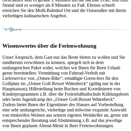
Strand sind es weniger als 8 Minuten zu Fuß. Ebenso schnell
erreichen Sie den Molli-Bahnhof Ost und die Ostseeallee mit ihrem
vielseitigen kulinarischen Angebot.
Wissenswertes über die Ferienwohnung
Unser Anspruch, dem Gast nur das Beste bieten zu wollen und Sie
rundherum verwöhnen zu können, spiegelt sich in dem
umfangreichen Paket wider, welches wir Ihnen für Ihren Urlaub
gerne bereitstellen: Vermittlung von Fahrrad-Verleih mit
Lieferservice von „Ostsee-Bike“; ermäßigte Green-fees für den
Golfplatz im „Ostsee Golf-Resort Wittenbeck“ (gültig nur in der
Hauptsaison); Hilfestellung beim Buchen und Koordinieren von
Kinderprogrammen z.B. über die Ferienfußballschule Kühlungsborn
oder beim Jugendcamp des „Ostsee Golf-Resort Wittenbeck“.
Zudem bietet Ihnen der Eigentümer des Hauses auf Vorbestellung
eine sehr umfangreiche, vielseitige und teilweise exquisite Auswahl
von trinkreifen Weinen aus seinem eigenen Weinkeller an, gerne mit
entsprechender Beratung und Abstimmung z.B. auf das jeweilige
von Ihnen geplante Abend-Menü in Ihrer Ferienwohnungen.