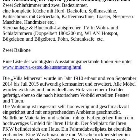
Zwei Schlafzimmer und zwei Badezimmer,
eine komplette Küche mit Herd, Backofen, Spülmaschine,
Kühlschrank mit Gefrierfach, Kaffeemaschine, Toaster, Nespresso-
Maschine, Handmixer etc.;
Stereoanlage & Bluetooth-Lautsprecher, TV in Wohn- und
Schlafzimmern (Doppelbett 180x200 m), WLAN-Hotspot,
Bügeleisen und Bügelbrett, Föhn, Schranksafe, etc.
Zwei Balkone
Eine Liste der wichtigsten Ausstattungsmerkmale finden Sie unter
www.minerva-ostee.de/ausstattung.html
Die „Villa Minerva“ wurde im Jahr 1910 erbaut und von September
2014 bis Juli 2015 aufwendig kernsaniert und erweitert. Alle Möbel
wurden exklusiv und individuell aus Holz von einem Tischler
gefertigt, ebenso die nach historischem Vorbild erstellten Fenster
und Türen.
Die Wohnung ist insgesamt sehr hochwertig und geschmackvoll
eingerichtet und mit entsprechendem Ambiente geschmückt.
Natürliche Materialien und schöne, ruhige Farben geben Ihnen ein
hochwertiges Umfeld für Ihren Urlaub. Der Stellplatz für Ihren
PKW befindet sich am Haus. Ein Fahrradabstellplatz ist ebenfalls
vorhanden. Eine Waschmaschine und Wäschetrockner stehen im