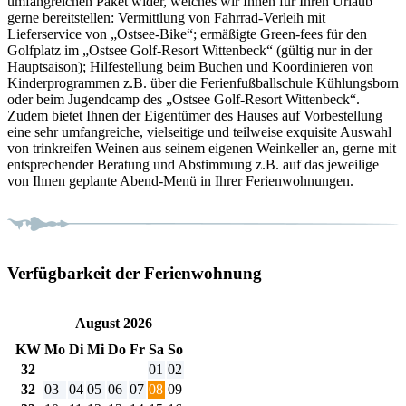
umfangreichen Paket wider, welches wir Ihnen für Ihren Urlaub
gerne bereitstellen: Vermittlung von Fahrrad-Verleih mit
Lieferservice von „Ostsee-Bike“; ermäßigte Green-fees für den
Golfplatz im „Ostsee Golf-Resort Wittenbeck“ (gültig nur in der
Hauptsaison); Hilfestellung beim Buchen und Koordinieren von
Kinderprogrammen z.B. über die Ferienfußballschule Kühlungsborn
oder beim Jugendcamp des „Ostsee Golf-Resort Wittenbeck“.
Zudem bietet Ihnen der Eigentümer des Hauses auf Vorbestellung
eine sehr umfangreiche, vielseitige und teilweise exquisite Auswahl
von trinkreifen Weinen aus seinem eigenen Weinkeller an, gerne mit
entsprechender Beratung und Abstimmung z.B. auf das jeweilige
von Ihnen geplante Abend-Menü in Ihrer Ferienwohnungen.
Verfügbarkeit der Ferienwohnung
August 2026
KW
Mo
Di
Mi
Do
Fr
Sa
So
32
01
02
32
03
04
05
06
07
08
09