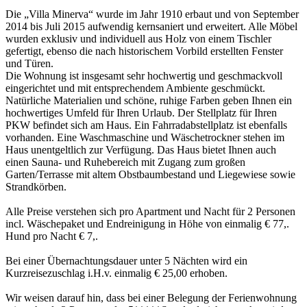
Die „Villa Minerva“ wurde im Jahr 1910 erbaut und von September
2014 bis Juli 2015 aufwendig kernsaniert und erweitert. Alle Möbel
wurden exklusiv und individuell aus Holz von einem Tischler
gefertigt, ebenso die nach historischem Vorbild erstellten Fenster
und Türen.
Die Wohnung ist insgesamt sehr hochwertig und geschmackvoll
eingerichtet und mit entsprechendem Ambiente geschmückt.
Natürliche Materialien und schöne, ruhige Farben geben Ihnen ein
hochwertiges Umfeld für Ihren Urlaub. Der Stellplatz für Ihren
PKW befindet sich am Haus. Ein Fahrradabstellplatz ist ebenfalls
vorhanden. Eine Waschmaschine und Wäschetrockner stehen im
Haus unentgeltlich zur Verfügung. Das Haus bietet Ihnen auch
einen Sauna- und Ruhebereich mit Zugang zum großen
Garten/Terrasse mit altem Obstbaumbestand und Liegewiese sowie
Strandkörben.
Alle Preise verstehen sich pro Apartment und Nacht für 2 Personen
incl. Wäschepaket und Endreinigung in Höhe von einmalig € 77,.
Hund pro Nacht € 7,.
Bei einer Übernachtungsdauer unter 5 Nächten wird ein
Kurzreisezuschlag i.H.v. einmalig € 25,00 erhoben.
Wir weisen darauf hin, dass bei einer Belegung der Ferienwohnung