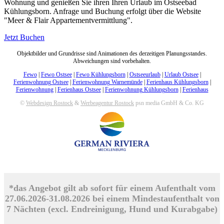
Wohnung und genießen Sie ihren Ihren Urlaub im Ostseebad
Kühlungsborn. Anfrage und Buchung erfolgt über die Website
"Meer & Flair Appartementvermittlung".
Jetzt Buchen
Objektbilder und Grundrisse sind Animationen des derzeitigen Planungsstandes.
Abweichungen sind vorbehalten.
Fewo
|
Fewo Ostsee
|
Fewo Kühlungsborn
|
Ostseeurlaub
|
Urlaub Ostsee
|
Ferienwohnung Ostsee
|
Ferienwohnung Warnemünde
|
Ferienhaus Kühlungsborn
|
Ferienwohnung
|
Ferienhaus Ostsee
|
Ferienwohnung Kühlungsborn
|
Ferienhaus
©
Webdesign Rostock
&
Werbeagentur Rostock
psn media GmbH & Co. KG
*das Angebot gilt ab sofort für einem Aufenthalt vom
27.06.2026-31.08.2026 bei einem Mindestaufenthalt von
7 Nächten (excl. Endreinigung, Hund und Kurabgabe)