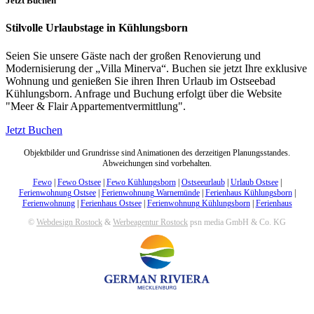
Jetzt Buchen
Stilvolle Urlaubstage in Kühlungsborn
Seien Sie unsere Gäste nach der großen Renovierung und
Modernisierung der „Villa Minerva“. Buchen sie jetzt Ihre exklusive
Wohnung und genießen Sie ihren Ihren Urlaub im Ostseebad
Kühlungsborn. Anfrage und Buchung erfolgt über die Website
"Meer & Flair Appartementvermittlung".
Jetzt Buchen
Objektbilder und Grundrisse sind Animationen des derzeitigen Planungsstandes.
Abweichungen sind vorbehalten.
Fewo
|
Fewo Ostsee
|
Fewo Kühlungsborn
|
Ostseeurlaub
|
Urlaub Ostsee
|
Ferienwohnung Ostsee
|
Ferienwohnung Warnemünde
|
Ferienhaus Kühlungsborn
|
Ferienwohnung
|
Ferienhaus Ostsee
|
Ferienwohnung Kühlungsborn
|
Ferienhaus
©
Webdesign Rostock
&
Werbeagentur Rostock
psn media GmbH & Co. KG